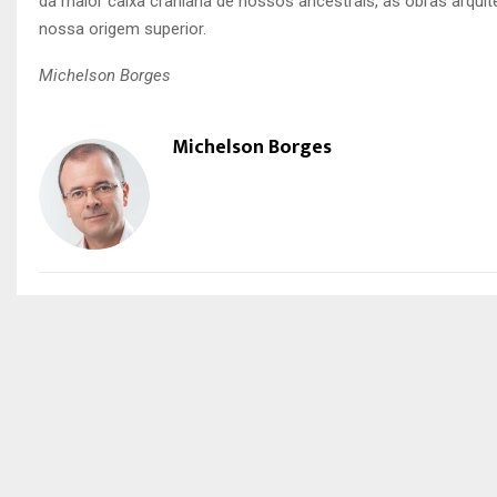
da maior caixa craniana de nossos ancestrais, as obras arquit
nossa origem superior.
Michelson Borges
Michelson Borges