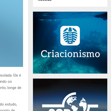
solada. Ele é
undo os
nto, longe de
 do estudo,
 ponto de