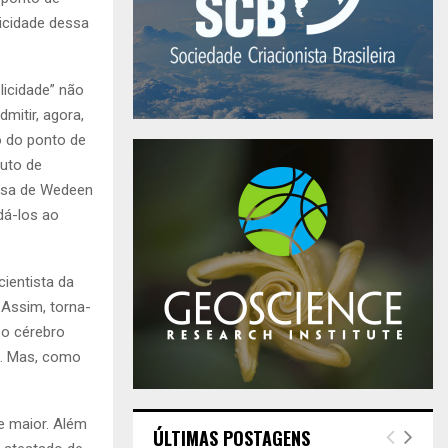
licidade dessa
licidade” não
mitir, agora,
 do ponto de
ruto de
uisa de Wedeen
dá-los ao
ientista da
 Assim, torna-
 o cérebro
e. Mas, como
e maior. Além
ÚLTIMAS POSTAGENS