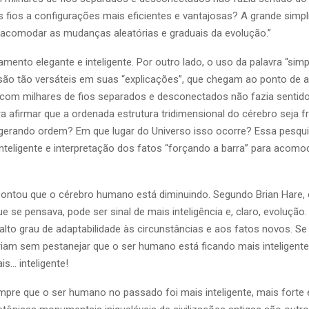
s fios a configurações mais eficientes e vantajosas? A grande simp
e acomodar as mudanças aleatórias e graduais da evolução.”
ento elegante e inteligente. Por outro lado, o uso da palavra “simp
 são tão versáteis em suas “explicações”, que chegam ao ponto de ad
om milhares de fios separados e desconectados não fazia sentido
 afirmar que a ordenada estrutura tridimensional do cérebro seja f
e gerando ordem? Em que lugar do Universo isso ocorre? Essa pesq
nteligente e interpretação dos fatos “forçando a barra” para acomo
ntou que o cérebro humano está diminuindo. Segundo Brian Hare, c
se pensava, pode ser sinal de mais inteligência e, claro, evolução.
lto grau de adaptabilidade às circunstâncias e aos fatos novos. Se
iam sem pestanejar que o ser humano está ficando mais inteligent
s… inteligente!
pre que o ser humano no passado foi mais inteligente, mais forte 