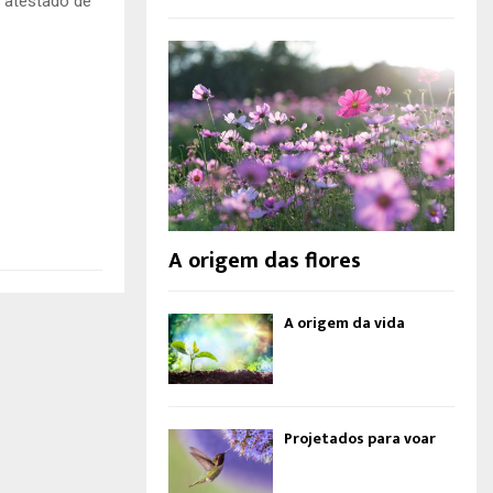
o atestado de
A origem das flores
A origem da vida
Projetados para voar