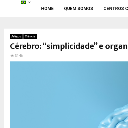
HOME
QUEM SOMOS
CENTROS C
Artigos
Ciência
Cérebro: “simplicidade” e orga
3146