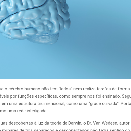
e o cérebro humano não tem “lados” nem realiza tarefas de forma i
áveis por funções específicas, como sempre nos foi ensinado. Seg
 em uma estrutura tridimensional, como uma “grade curvada”. Porta
omo uma rede interligada.
uas descobertas à luz da teoria de Darwin, o Dr. Van Wedeen, autor
milhares de fios separados e desconectados não fazia sentido do