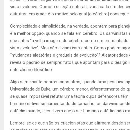
vista evolutivo. Como a seleção natural levaria cada um desse
estrutura em grade é o motivo pelo qual [o cérebro] consegu
Complexidade e simplicidade, na verdade, apontam para planejam
é a melhor opção,
quando se fala em cérebro
. Os darwinistas
que antes “a velha imagem do cérebro como um emaranhado c
vista evolutivo”. Mas não diziam isso antes. Como podem agora
“mudanças aleatórias e graduais da evolução”? Aleatoriedad
revela o padrão de sempre: fatos que apontam para o
design
i
naturalismo filosófico.
Algo semelhante ocorreu anos atrás, quando uma pesquisa apo
Universidade de Duke, um cérebro menor, diferentemente do que 
se quase impossível refutar uma teoria cujos defensores têm a
humano estivesse aumentando de tamanho, os darwinistas dir
está diminuindo, eles dizem que o ser humano está ficando mai
Lembre-se de que são os criacionistas que afirmam desde sem