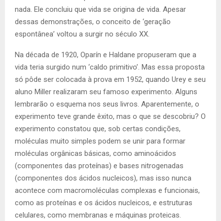
nada. Ele concluiu que vida se origina de vida. Apesar
dessas demonstrações, o conceito de
‘
geração
espontânea’ voltou a surgir no século XX.
Na década de 1920, Oparín e Haldane propuseram que a
vida teria surgido num
‘
caldo primitivo
’
. Mas essa proposta
só pôde ser colocada à prova em 1952, quando Urey e seu
aluno Miller realizaram seu famoso experimento. Alguns
lembrarão o esquema nos seus livros. Aparentemente, o
experimento teve grande êxito, mas o que se descobriu? O
experimento constatou que, sob certas condições,
moléculas muito simples podem se unir para formar
moléculas orgânicas básicas, como aminoácidos
(componentes das proteínas) e bases nitrogenadas
(componentes dos ácidos nucleicos), mas isso nunca
acontece com macromoléculas complexas e funcionais,
como as proteínas e os ácidos nucleicos, e estruturas
celulares, como membranas e máquinas proteicas.