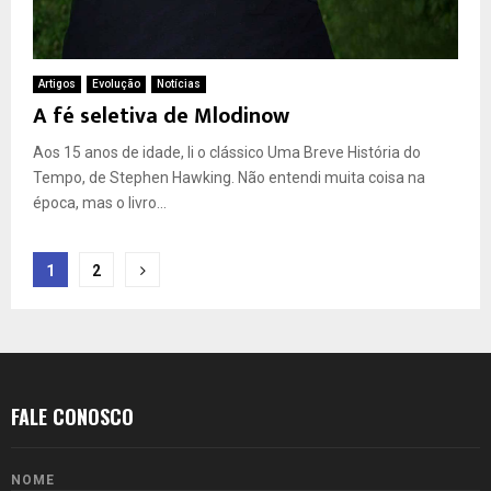
Artigos
Evolução
Notícias
A fé seletiva de Mlodinow
Aos 15 anos de idade, li o clássico Uma Breve História do
Tempo, de Stephen Hawking. Não entendi muita coisa na
época, mas o livro...
Paginação
1
2
de
posts
FALE CONOSCO
NOME