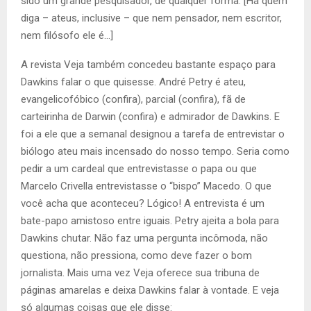
sido um grande pesquisador, de qualquer forma. [Há quem
diga – ateus, inclusive – que nem pensador, nem escritor,
nem filósofo ele é…]
A revista Veja também concedeu bastante espaço para
Dawkins falar o que quisesse. André Petry é ateu,
evangelicofóbico (confira), parcial (confira), fã de
carteirinha de Darwin (confira) e admirador de Dawkins. E
foi a ele que a semanal designou a tarefa de entrevistar o
biólogo ateu mais incensado do nosso tempo. Seria como
pedir a um cardeal que entrevistasse o papa ou que
Marcelo Crivella entrevistasse o “bispo” Macedo. O que
você acha que aconteceu? Lógico! A entrevista é um
bate-papo amistoso entre iguais. Petry ajeita a bola para
Dawkins chutar. Não faz uma pergunta incômoda, não
questiona, não pressiona, como deve fazer o bom
jornalista. Mais uma vez Veja oferece sua tribuna de
páginas amarelas e deixa Dawkins falar à vontade. E veja
só algumas coisas que ele disse: