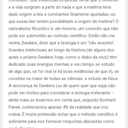
conteúdo? Que evidências empíricas há de que o Universo
e a vida surgiram a partir do nada e que a matéria teria
dado origem a leis e constantes finamente ajustadas, ou
que essas leis teriam possibilitado a origem da matéria? O
naturalismo filosófico é, ele mesmo, um conceito que não
pode ser submetido ao método científico. Então não me
venha, Dawkins, dizer que a teologia é um “não assunto”.
Grandes intelectuais ao longo da história (de alguns dos
quais o próprio Dawkins foge, como o diabo da cruz) têm
dedicado suas energias mentais e seu tempo ao estudo
de algo que, se for real (e há boas evidências de que é), se
constitui na maior de todas as ciências: o estudo de Deus.
A descrença de Dawkins (ou de quem quer que seja) não
pode ser motivo para considerar a teologia irrelevante –
ainda mais se levarmos em conta que, segundo Rochard
Panek, conhecemos apenas 4% da realidade que nos
rodeia. É muita pretensão achar que o método científico é
suficiente para nos fornecer respostas absolutas como