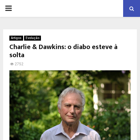
PRIMARY
MENU
Artigos
Evolução
Charlie & Dawkins: o diabo esteve à
solta
2752