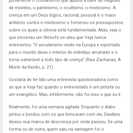
justamente o cristianismo que ajudou a banir as religiões
de mistério, o panteísmo, o ocultismo, o misticismo. A
crença em um Deus lógico, racional, pessoal é o maior
antídoto contra o misticismo e forneceu os pressupostos
sobre os quais a ciência está fundamentada. Aliás, veja o
que escreveu um filósofo ex-ateu que Veja nunca
entrevistou: “O secularismo vivido na Europa e exportado
para o mundo deixa o interior do indivíduo arruinado e o
torna vulnerável a todo tipo de crença” (Ravi Zacharias, A
Morte da Razão, p. 21).
Gostaria de ter lido uma entrevista questionadora como
as que a Veja faz quando o entrevistado é um petista ou
um evangélico. Mas, infelizmente, não foi isso o que eu li.
Realmente, foi uma semana agitada. Enquanto o diabo
pintou e bordou com os que brincaram com ele, Dawkins
deixou sua marca de descrença por onde passou. De uma
forma ou de outra, quem saiu na vantagem foi o