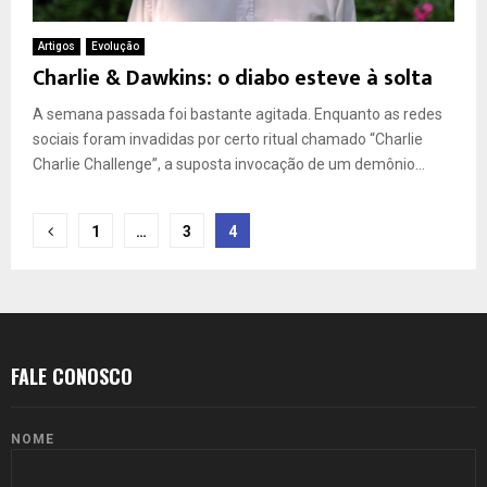
Artigos
Evolução
Charlie & Dawkins: o diabo esteve à solta
A semana passada foi bastante agitada. Enquanto as redes
sociais foram invadidas por certo ritual chamado “Charlie
Charlie Challenge”, a suposta invocação de um demônio...
Paginação
1
…
3
4
de
posts
FALE CONOSCO
NOME