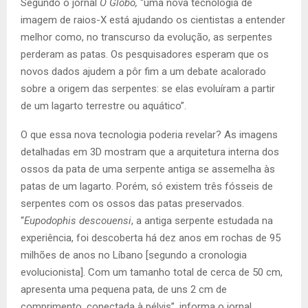
Segundo o jornal
O Globo,
“uma nova tecnologia de
imagem de raios-X está ajudando os cientistas a entender
melhor como, no transcurso da evolução, as serpentes
perderam as patas. Os pesquisadores esperam que os
novos dados ajudem a pôr fim a um debate acalorado
sobre a origem das serpentes: se elas evoluíram a partir
de um lagarto terrestre ou aquático”.
O que essa nova tecnologia poderia revelar? As imagens
detalhadas em 3D mostram que a arquitetura interna dos
ossos da pata de uma serpente antiga se assemelha às
patas de um lagarto. Porém, só existem três fósseis de
serpentes com os ossos das patas preservados.
“
Eupodophis descouensi
, a antiga serpente estudada na
experiência, foi descoberta há dez anos em rochas de 95
milhões de anos no Líbano [segundo a cronologia
evolucionista]. Com um tamanho total de cerca de 50 cm,
apresenta uma pequena pata, de uns 2 cm de
comprimento, conectada à pélvis”, informa o jornal.