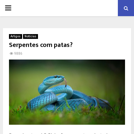
PRIMARY
MENU
Artigos
Notícias
Serpentes com patas?
9886