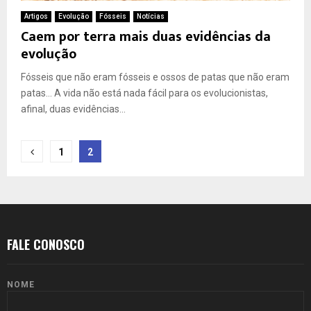
Artigos
Evolução
Fósseis
Notícias
Caem por terra mais duas evidências da
evolução
Fósseis que não eram fósseis e ossos de patas que não eram
patas… A vida não está nada fácil para os evolucionistas,
afinal, duas evidências...
Paginação
1
2
de
posts
FALE CONOSCO
NOME