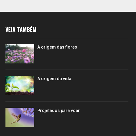
VEJA TAMBÉM
A origem das flores
A origem da vida
Projetados para voar