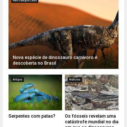
Não categorizado
n
i
s
m
o
Nova espécie de dinossauro carnívoro é
descoberta no Brasil
Artigos
Notícias
Serpentes com patas?
Os fósseis revelam uma
catástrofe mundial no dia