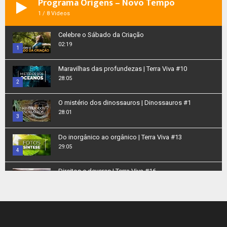
Programa Origens – Novo Tempo
1
/
8
Videos
Celebre o Sábado da Criação
02:19
1
Thumbnail
Maravilhas das profundezas | Terra Viva #10
youtube
28:05
2
Thumbnail
O mistério dos dinossauros | Dinossauros #1
youtube
28:01
3
Thumbnail
Do inorgânico ao orgânico | Terra Viva #13
youtube
29:05
4
Thumbnail
Direitos e deveres | Terra Viva #16
youtube
28:37
5
Thumbnail
Nosso lar | Terra Viva #15
youtube
28:19
6