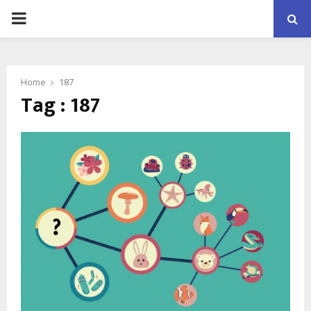
PRIMARY
MENU
Home
187
Tag : 187