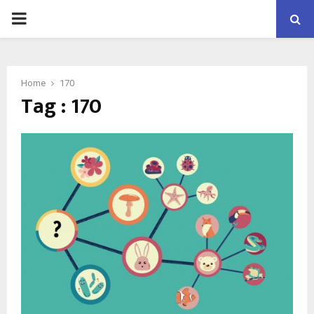
PRIMARY
MENU
Home
170
Tag : 170