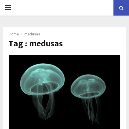
PRIMARY
MENU
Home
medusas
Tag : medusas