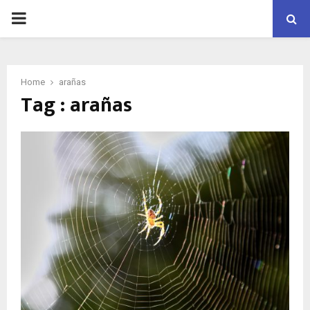
PRIMARY
MENU
Home
arañas
Tag : arañas