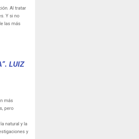
ón. Al tratar
s. Y si no
de las más
”. LUIZ
en más
s, pero
a natural y la
vestigaciones y