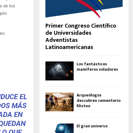
s de los
gión
Primer Congreso Científico
de Universidades
reo
Adventistas
Latinoamericanas
Los fantásticos
mamíferos voladores
Arqueólogos
NDUCE EL
descubren cementerio
DOS MÁS
filisteo
ZADA EN
 QUEDAN
El gran universo
LO QUE