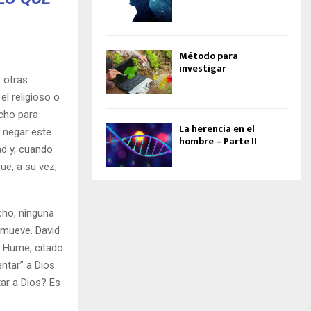
Método para
investigar
 otras
el religioso o
ucho para
La herencia en el
, negar este
hombre – Parte II
ad y, cuando
ue, a su vez,
cho, ninguna
 mueve. David
d Hume, citado
ntar” a Dios.
ar a Dios? Es