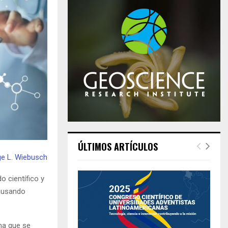
ÚLTIMOS ARTÍCULOS
ge L. Wiebusch
o científico y
causando
ina que se