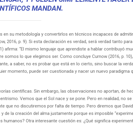
ENTÍFICOS MANDAN.
s en su metodología y convertirlos en técnicos incapaces de admitir
, 2016, p. 9). Si esta declaración es verdad, será verdad tanto para 
 81) afirma: “El mismo lenguaje que aprendiste a hablar contribuyó m
rtre somos lo que elegimos ser. Como concluye Curnow (2016, p. 10)
ante, a saber, no es probar que está en lo cierto, sino buscar la verd
alquier momento, puede ser cuestionada y nacer un nuevo paradigma q
ías científicas. Sin embargo, las observaciones no aportan, de he
centrismo. Vemos que el Sol nace y se pone. Pero en realidad, no se
te que no discutiremos por falta de tiempo. Pero diremos que Davi
s y de la creación del alma justamente porque es imposible “experime
 humanos? Otra interesante cuestión es: ¿Qué significa experiment