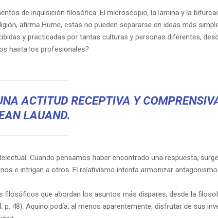
s de inquisición filosófica: El microscopio, la lámina y la bifurcaci
religión, afirma Hume, estas no pueden separarse en ideas más simple
bidas y practicadas por tantas culturas y personas diferentes, des
dos hasta los profesionales?
NA ACTITUD RECEPTIVA Y COMPRENSIVA
EAN LAUAND.
ntelectual. Cuando pensamos haber encontrado una respuesta, surg
nos e intrigan a otros. El relativismo intenta armonizar antagonismo
filosóficos que abordan los asuntos más dispares, desde la filosofí
14, p. 48). Aquino podía, al menos aparentemente, disfrutar de sus in