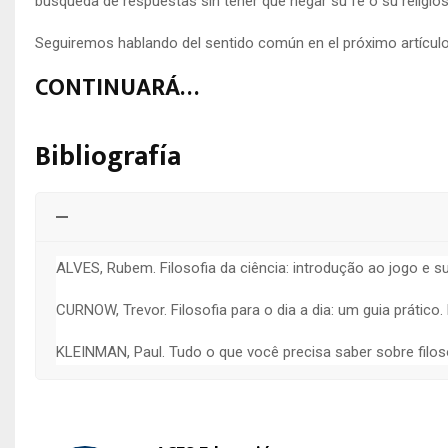
búsqueda de respuestas sin tener que negar su fe o su religios
Seguiremos hablando del sentido común en el próximo artículo
CONTINUARÁ…
Bibliografía
ALVES, Rubem. Filosofia da ciência: introdução ao jogo e su
CURNOW, Trevor. Filosofia para o dia a dia: um guia prático
KLEINMAN, Paul. Tudo o que você precisa saber sobre filoso