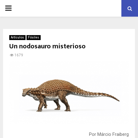
PRIMARY
MENU
Artículos
Fósiles
Un nodosauro misterioso
1679
Por Márcio Fraiberg