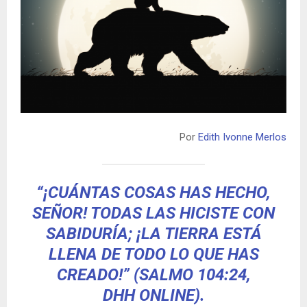
Por
Edith Ivonne Merlos
“¡CUÁNTAS COSAS HAS HECHO,
SEÑOR! TODAS LAS HICISTE CON
SABIDURÍA; ¡LA TIERRA ESTÁ
LLENA DE TODO LO QUE HAS
CREADO!” (SALMO 104:24,
DHH
ONLINE
).