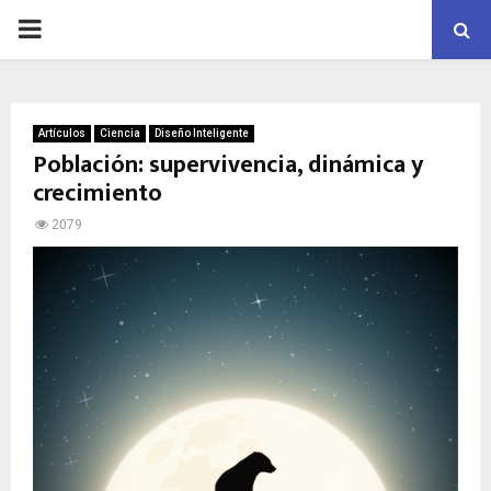
PRIMARY
MENU
Artículos
Ciencia
Diseño Inteligente
Población: supervivencia, dinámica y
crecimiento
2079